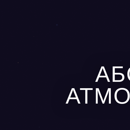
АБ
АТМ