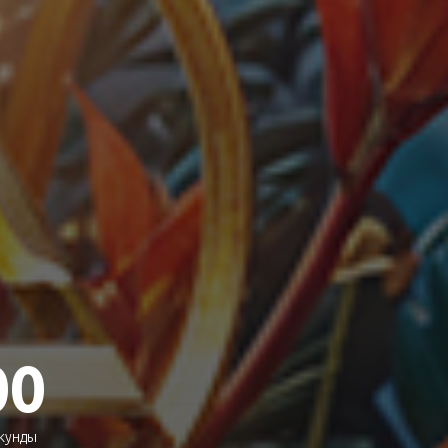
00
кунды