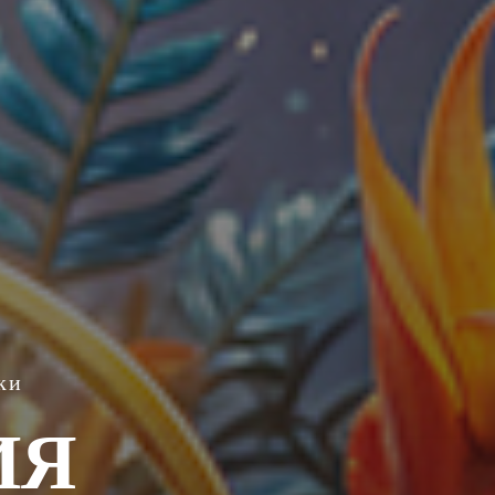
ки
ИЯ